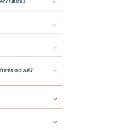
en? (uitstel)
jfrentekapitaal?