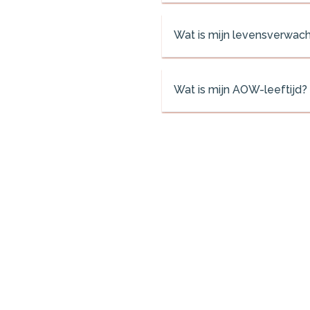
Wat is mijn levensverwach
Wat is mijn AOW-leeftijd?
De Levenskeuzenaar | Financieel
Zeker