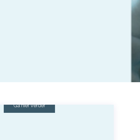
Wet Toekomst Pensioen
Ga hier verder