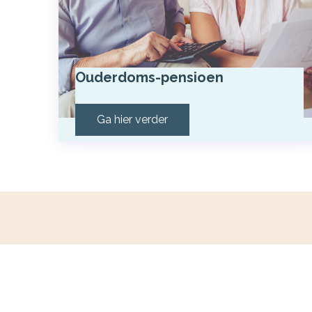
Ouderdoms-pensioen
Ga hier verder
De Levenskeuzenaar | Financieel
Zeker