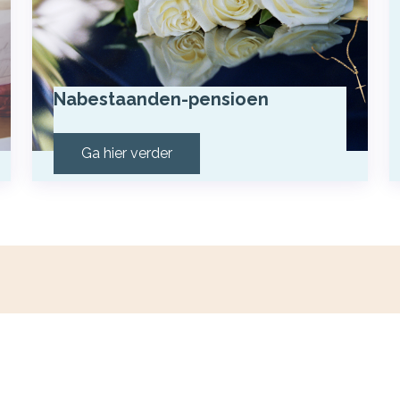
Nabestaanden-pensioen
Ga hier verder
Navigeren
V
Geldzaken
Particulier