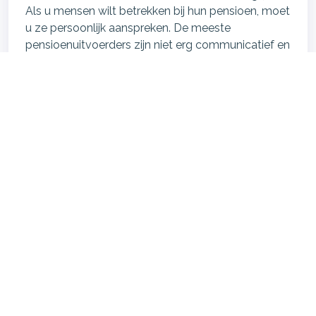
Als u mensen wilt betrekken bij hun pensioen, moet
u ze persoonlijk aanspreken. De meeste
pensioenuitvoerders zijn niet erg communicatief en
sturen enkel eenmaal per jaar een uniform
pensioenoverzicht naar hun deelnemers.
Op deze manier spreekt de pensioenuitvoerder de
deelnemers niet persoonlijk aan, iets wat wel op
prijs wordt gesteld. Als werkgever kunt u hier het
verschil maken!
3. Voorlichten van uw medewerkers